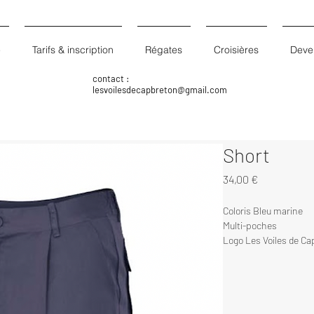
e
Tarifs & inscription
Régates
Croisières
Deven
contact :
lesvoilesdecapbreton@gmail.com
Short
Prix
34,00 €
Coloris Bleu marine
Multi-poches
Logo Les Voiles de Ca
65% polyester + 35% 
Tailles : 36 à 56
Réservation via le 
form