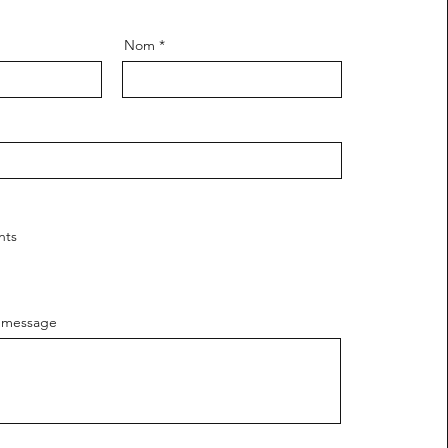
Nom
nts
e message