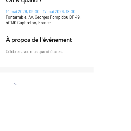
Ou & quand ?
14 mai 2026, 09:00 – 17 mai 2026, 18:00
Fontarrabie, Av. Georges Pompidou BP 49,
40130 Capbreton, France
À propos de l'événement
Célébrez avec musique et étoiles.
Les Voiles de Capbreton
lesvoilesdecapbreton@gmail.com
Suivez nous sur
Facebook
Ou nous rencontrer ?
Maison du Port, Môle Emile BIASINI,